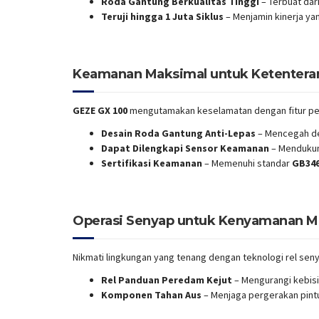
Roda Gantung Berkualitas Tinggi
– Terbuat dar
Teruji hingga 1 Juta Siklus
– Menjamin kinerja ya
Keamanan Maksimal untuk Ketentera
GEZE GX 100
mengutamakan keselamatan dengan fitur per
Desain Roda Gantung Anti-Lepas
– Mencegah de
Dapat Dilengkapi Sensor Keamanan
– Menduku
Sertifikasi Keamanan
– Memenuhi standar
GB346
Operasi Senyap untuk Kenyamanan M
Nikmati lingkungan yang tenang dengan teknologi rel se
Rel Panduan Peredam Kejut
– Mengurangi kebisi
Komponen Tahan Aus
– Menjaga pergerakan pint