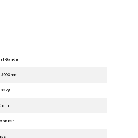
el Ganda
–3000 mm
100 kg
0 mm
 x 86 mm
 m/s