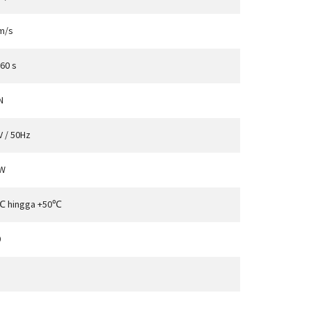
 m/s
60 s
N
V / 50Hz
W
℃ hingga +50℃
0