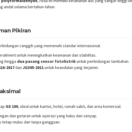
i
polyformaldehyde
, roda ini memiliki ketahanan aus yang sangat tinggi 
ng andal selama bertahun-tahun.
man Pikiran
lindungan canggih yang memenuhi standar internasional.
railment untuk meningkatkan keamanan dan stabilitas.
ng hingga
dua pasang sensor fotolistrik
untuk perlindungan tambahan.
16-2017
dan
JG305-2011
untuk keandalan yang terjamin.
aksimal
nyap
GX 100
, ideal untuk kantor, hotel, rumah sakit, dan area komersial.
ngan dan getaran untuk operasi yang halus dan senyap.
u tetap mulus dan tanpa gangguan.