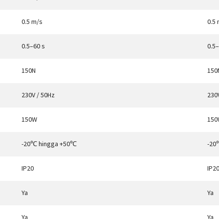
0.5 m/s
0.5
0.5–60 s
0.5–
150N
150
230V / 50Hz
230
150W
150
-20℃ hingga +50℃
-20
IP20
IP2
Ya
Ya
Ya
Ya