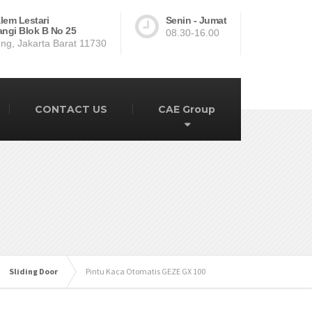
lem Lestari
Senin - Jumat
ngi Blok B No 25
08.30-16.00
ng, Jakarta Barat 11730
CONTACT US
CAE Group
Sliding Door
Pintu Kaca Otomatis GEZE GX 100