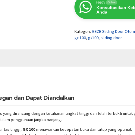
Fredy
Online
Konsultasikan Ke
Anda
Kategori:
GEZE Sliding Door Otom
gx 100
,
gx100
,
sliding door
legan dan Dapat Diandalkan
yang dirancang dengan ketahanan tingkat tinggi dan telah terbukti untuk
 dalam penggunaan jangka panjang.
intas tinggi,
GX 100
menawarkan kecepatan buka dan tutup yang optimal.