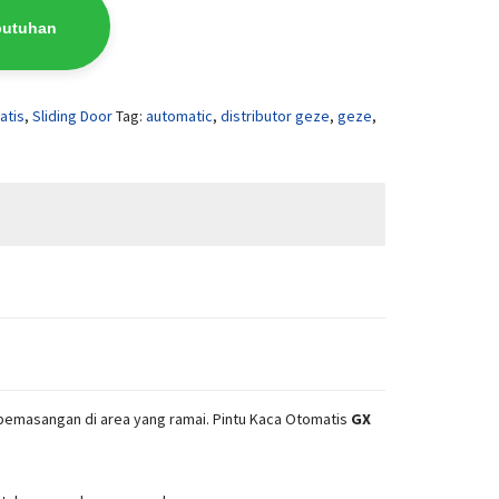
butuhan
atis
,
Sliding Door
Tag:
automatic
,
distributor geze
,
geze
,
 pemasangan di area yang ramai. Pintu Kaca Otomatis
GX