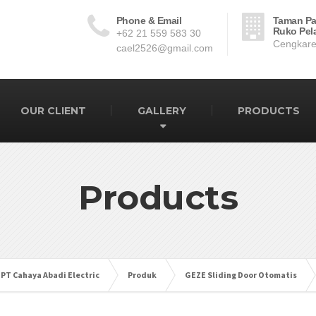
Phone & Email
Taman Pa
Ruko Pela
+62 21 559 583 30
Cengkare
cael2526@gmail.com
OUR CLIENT
GALLERY
PRODUCTS
Products
 PT Cahaya Abadi Electric
Produk
GEZE Sliding Door Otomatis