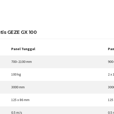
atis GEZE GX 100
Panel Tunggal
Pan
700–2100 mm
900
100 kg
2 x 
3000 mm
300
125 x 86 mm
125
0.5 m/s
0.5