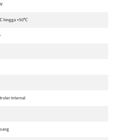
W
℃ hingga +50℃
0
roler Internal
asang