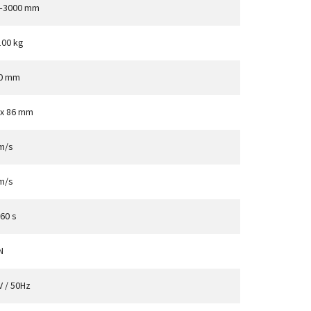
–3000 mm
100 kg
0 mm
 x 86 mm
 m/s
 m/s
60 s
N
V / 50Hz