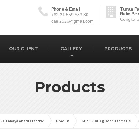
Phone & Email
Taman Pa
Ruko Pela
+62 21 559 583 30
Cengkare
cael2526@gmail.com
OUR CLIENT
GALLERY
PRODUCTS
Products
 PT Cahaya Abadi Electric
Produk
GEZE Sliding Door Otomatis