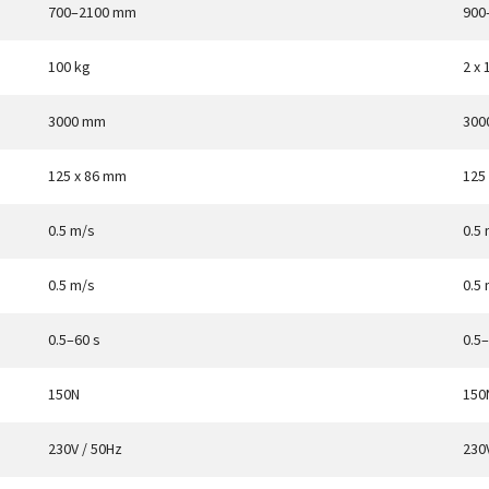
700–2100 mm
900
100 kg
2 x 
3000 mm
300
125 x 86 mm
125
0.5 m/s
0.5
0.5 m/s
0.5
0.5–60 s
0.5–
150N
150
230V / 50Hz
230