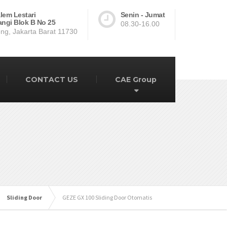
lem Lestari
Senin - Jumat
ngi Blok B No 25
08.30-16.00
ng, Jakarta Barat 11730
CONTACT US
CAE Group
Sliding Door
GEZE GX 100 Sliding Door Otomatis