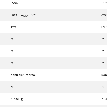
150W
150
-20℃ hingga +50℃
-20
IP20
IP2
Ya
Ya
Ya
Ya
Ya
Ya
Kontroler Internal
Kont
Ya
Ya
2 Pasang
2 P