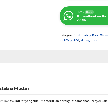
Fredy
Online
Konsultasikan Ke
Anda
Kategori:
GEZE Sliding Door Otom
gx 100
,
gx100
,
sliding door
stalasi Mudah
kontrol intuitif yang tidak memerlukan perangkat tambahan. Penyesuaian 